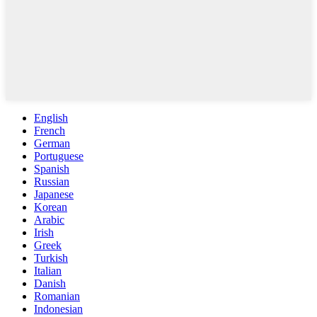
English
French
German
Portuguese
Spanish
Russian
Japanese
Korean
Arabic
Irish
Greek
Turkish
Italian
Danish
Romanian
Indonesian