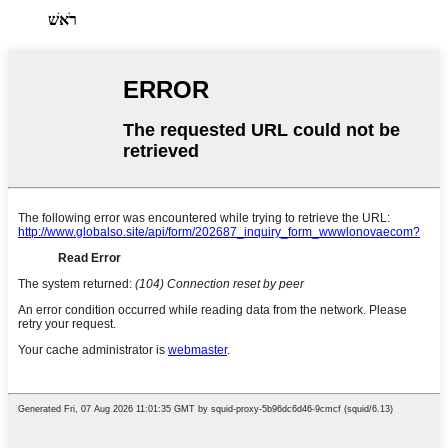
רֹאשׁ