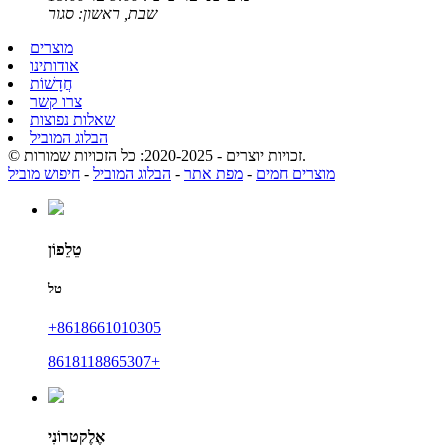
שבת, ראשון: סגור
מוצרים
אודותינו
חֲדָשׁוֹת
צרו קשר
שאלות נפוצות
הבלוג המוביל
© זכויות יוצרים - 2020-2025: כל הזכויות שמורות.
מוצרים חמים
-
מפת אתר
-
הבלוג המוביל
-
חיפוש מוביל
טֵלֵפוֹן
טל
‎+8618661010305
8618118865307+
אֶלֶקטרוֹנִי