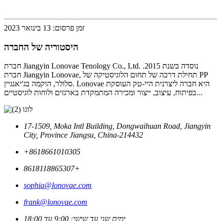
זמן פרסום: 13 בינואר 2023
היסטוריה של החברה
חברת Jiangyin Lonovae Tenology Co., Ltd. נוסדה בשנת 2015.
חברת Jiangyin Lonovae, תחילת דרכה של תחום הלוגיסטיקה של PP
סלולר, הוקמה בג'יאנגיין. Lonovae היא חברה ליצרנית היי-טק העוסקת
בפיתוח, עיצוב, ייצור ומכירה המתמקדת בארגזים ולוחות לוגיסטיים...
17-1509, Moka Intl Building, Dongwaihuan Road, Jiangyin
City, Province Jiangsu, China-214432
‎+8618661010305
8618118865307+
sophia@lonovae.com
frank@lonovae.com
ימים שני עד שישי: 9:00 עד 18:00