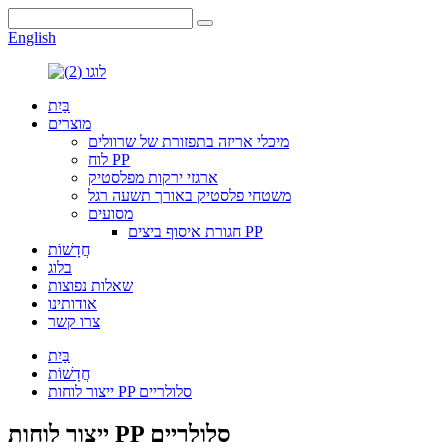
English
בַּיִת
מוצרים
מיכלי אריזה בתפזורת של שרוולים
לוח PP
ארגזי ירקות מפלסטיק
משטחי פלסטיק באורך תשעה רגל
מסועים
חגורת איסוף ביצים PP
חֲדָשׁוֹת
בלוג
שאלות נפוצות
אודותינו
צרו קשר
בַּיִת
חֲדָשׁוֹת
ייצור לוחות PP סלולריים
ייצור לוחות PP סלולריים