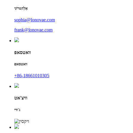
אֶלֶקטרוֹנִי
sophia@lonovae.com
frank@lonovae.com
וואטסאפ
וואטסאפ
+86-18661010305
וויצ'אט
ג'ודי